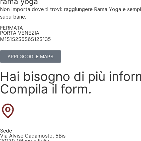
rama yoga
Non importa dove ti trovi: raggiungere Rama Yoga è semplice
suburbane.
FERMATA
PORTA VENEZIA
M1
S1
S2
S5
S6
S12
S13
5
APRI GOOGLE MAPS
Hai bisogno di più infor
Compila il form.
Sede
Via Alvise Cadamosto, 5Bis
20129 Milano – Italia