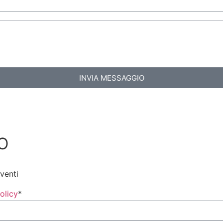
INVIA MESSAGGIO
O
eventi
olicy
*