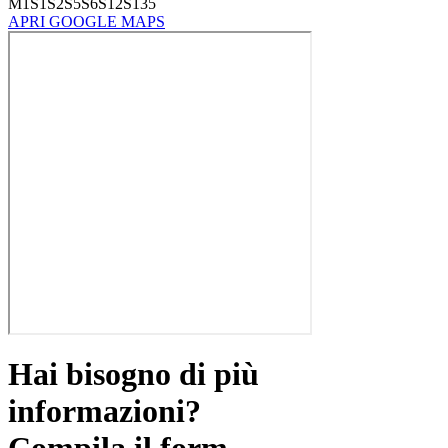
M1
S1
S2
S5
S6
S12
S13
5
APRI GOOGLE MAPS
Hai bisogno di più
informazioni?
Compila il form.