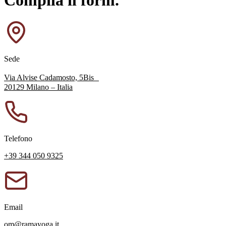
Sede
Via Alvise Cadamosto, 5Bis
20129 Milano – Italia
Telefono
+39 344 050 9325
Email
om@ramayoga.it