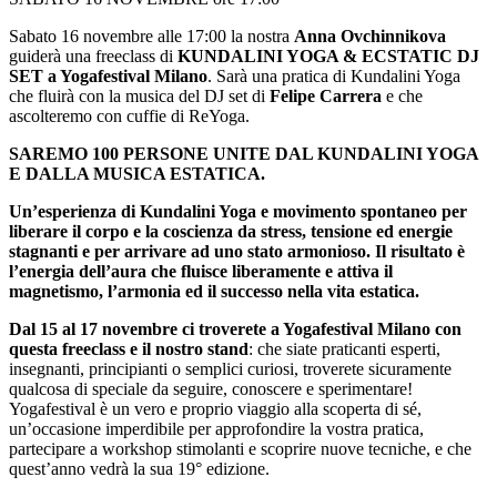
Sabato 16 novembre alle 17:00 la nostra
Anna Ovchinnikova
guiderà una freeclass di
KUNDALINI YOGA & ECSTATIC DJ
SET
a Yogafestival Milano
. Sarà una pratica di Kundalini Yoga
che fluirà con la musica del DJ set di
Felipe Carrera
e che
ascolteremo con cuffie di ReYoga.
SAREMO 100 PERSONE UNITE DAL KUNDALINI YOGA
E DALLA MUSICA ESTATICA.
Un’esperienza di Kundalini Yoga e movimento spontaneo per
liberare il corpo e la coscienza da stress, tensione ed energie
stagnanti e per arrivare ad uno stato armonioso. Il risultato è
l’energia dell’aura che fluisce liberamente e attiva il
magnetismo, l’armonia ed il successo nella vita estatica.
Dal 15 al 17 novembre ci troverete a Yogafestival Milano con
questa freeclass e il nostro stand
: che siate praticanti esperti,
insegnanti, principianti o semplici curiosi, troverete sicuramente
qualcosa di speciale da seguire, conoscere e sperimentare!
Yogafestival è un vero e proprio viaggio alla scoperta di sé,
un’occasione imperdibile per approfondire la vostra pratica,
partecipare a workshop stimolanti e scoprire nuove tecniche, e che
quest’anno vedrà la sua 19° edizione.