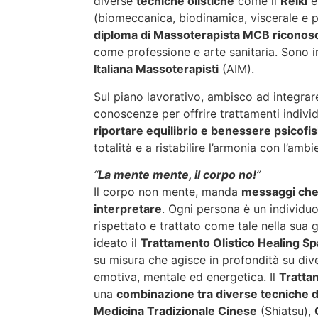
diverse
tecniche olistiche
come il
Reiki
(biomeccanica, biodinamica, viscerale e p
diploma di Massoterapista MCB riconosci
come professione e arte sanitaria. Sono in
Italiana Massoterapisti
(AIM).
Sul piano lavorativo, ambisco ad integrar
conoscenze per offrire trattamenti individ
riportare equilibrio e benessere psicofis
totalità e a ristabilire l’armonia con l’amb
“
La mente mente, il corpo no!
”
Il corpo non mente, manda
messaggi che
interpretare
. Ogni persona è un individu
rispettato e trattato come tale nella sua 
ideato il
Trattamento Olistico Healing 
su misura che agisce in profondità su dive
emotiva, mentale ed energetica. Il
Tratta
una
combinazione tra diverse tecniche 
Medicina Tradizionale Cinese
(Shiatsu),