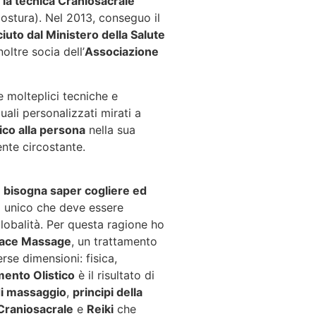
e
la tecnica Craniosacrale
ostura). Nel 2013, conseguo il
uto dal Ministero della Salute
oltre socia dell’
Associazione
e molteplici tecniche e
uali personalizzati mirati a
ico alla persona
nella sua
iente circostante.
 bisogna saper cogliere ed
o unico che deve essere
globalità. Per questa ragione ho
Space Massage
, un trattamento
rse dimensioni: fisica,
mento Olistico
è il risultato di
di massaggio
,
principi della
Craniosacrale
e
Reiki
che