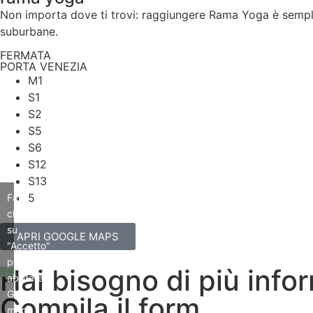
Non importa dove ti trovi: raggiungere Rama Yoga è semplice
suburbane.
FERMATA
PORTA VENEZIA
M1
S1
S2
S5
S6
S12
S13
5
Fai
clic
su
APRI GOOGLE MAPS
"Accetto"
per
Hai bisogno di più info
abilitare
Google
Compila il form.
maps