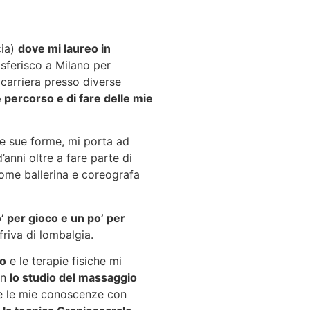
cia)
dove mi laureo in
asferisco a Milano per
carriera presso diverse
 percorso e di fare delle mie
 le sue forme, mi porta ad
anni oltre a fare parte di
come ballerina e coreografa
’ per gioco e un po’ per
ffriva di lombalgia.
to
e le terapie fisiche mi
on
lo studio del massaggio
are le mie conoscenze con