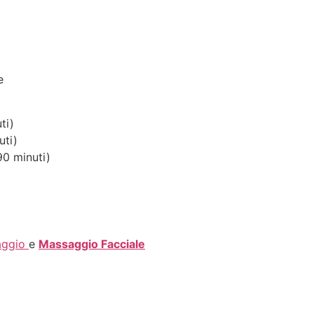
e
)
ti)
uti)
90 minuti)
aggio
e
Massaggio Facciale