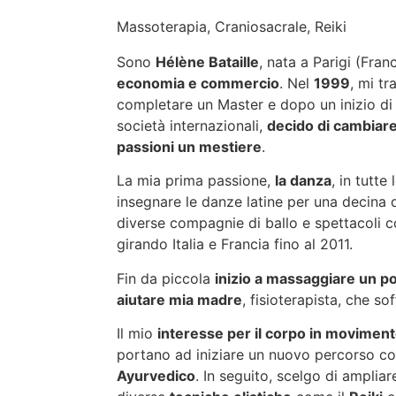
Massoterapia, Craniosacrale, Reiki
Sono
Hélène Bataille
, nata a Parigi (Fran
economia e commercio
. Nel
1999
, mi tr
completare un Master e dopo un inizio di 
società internazionali,
decido di cambiare
passioni un mestiere
.
La mia prima passione,
la danza
, in tutte
insegnare le danze latine per una decina d’
diverse compagnie di ballo e spettacoli 
girando Italia e Francia fino al 2011.
Fin da piccola
inizio a massaggiare un po
aiutare mia madre
, fisioterapista, che so
Il mio
interesse per il corpo in movimen
portano ad iniziare un nuovo percorso c
Ayurvedico
. In seguito, scelgo di ampli