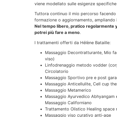
viene modellato sulle esigenze specifiche
Tuttora continuo il mio percorso facendo v
formazione o aggiornamento, ampliando i 
Nel tempo libero, pratico regolarmente 
potrei più fare a meno
.
I trattamenti offerti da Hélène Bataille:
Massaggio Decontratturante, Mio fas
viso)
Linfodrenaggio metodo vodder (corp
Circolatorio
Massaggio Sportivo pre e post gara
Massaggio Anticellulite, Cell cup th
Massaggio Metamerico
Massaggio Ayurvedico Abhyangam e r
Massaggio Californiano
Trattamento Olistico Healing space
Massaggio viso curativo anti-age