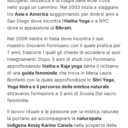
autogeno, biodanza e la magia delle erbe trova
nello yoga un cammino. Nel 2003 inizia a viaggiare
tra
Asia e America
soggiornando per diversi anni a
San Diego dove incontra l’
Hatha Yoga
e a NYC
dove si appassiona al
Bikram
.
Nel 2009 rientra in Italia dove incontra il suo
maestro Giovanni Formisano con il quale pratica per
7 anni, trascorsi i quali gli chiede di accedere ai suoi
insegnamenti. Dopo 3 anni di studi con Formisano
approfondendo
Hatha e Raja yoga
sente il richiamo
di una
guida femminile
che trova in Maria Laura
Bonfanti con la quale approfondisce lo
Shri Yoga,
Yoga Nidra e il percorso della mistica naturale
attraverso formazioni e 3 anni di Scuola Del sacro
femminile.
Il lavoro rituale e la passione per la mistica naturale
la portano ad accompagnare la
naturopata
indigena Amay Karine Canela
nella scoperta della