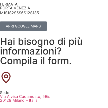
FERMATA
PORTA VENEZIA
M1
S1
S2
S5
S6
S12
S13
5
APRI GOOGLE MAPS
Hai bisogno di più
informazioni?
Compila il form.
Sede
Via Alvise Cadamosto, 5Bis
20129 Milano – Italia