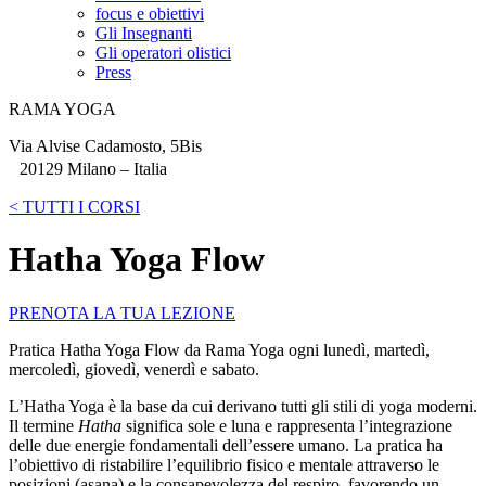
focus e obiettivi
Gli Insegnanti
Gli operatori olistici
Press
RAMA YOGA
Via Alvise Cadamosto, 5Bis
20129 Milano – Italia
< TUTTI I CORSI
Hatha Yoga Flow
PRENOTA LA TUA LEZIONE
Pratica Hatha Yoga Flow da Rama Yoga ogni lunedì, martedì,
mercoledì, giovedì, venerdì e sabato.
L’Hatha Yoga è la base da cui derivano tutti gli stili di yoga moderni.
Il termine
Hatha
significa sole e luna e rappresenta l’integrazione
delle due energie fondamentali dell’essere umano. La pratica ha
l’obiettivo di ristabilire l’equilibrio fisico e mentale attraverso le
posizioni (asana) e la consapevolezza del respiro, favorendo un