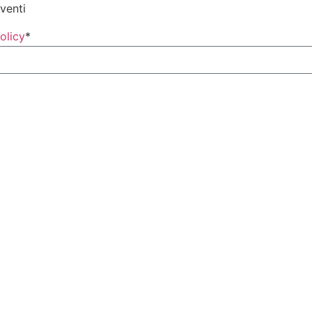
eventi
olicy
*