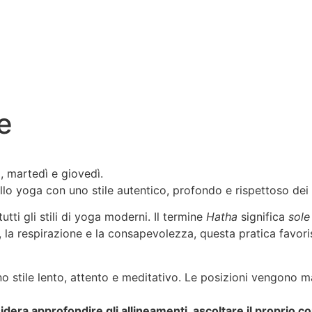
e
, martedì e giovedì.
allo yoga con uno stile autentico, profondo e rispettoso dei
tti gli stili di yoga moderni. Il termine
Hatha
significa
sole
, la respirazione e la consapevolezza, questa pratica favori
no stile lento, attento e meditativo. Le posizioni vengono m
idera approfondire gli allineamenti, ascoltare il proprio co